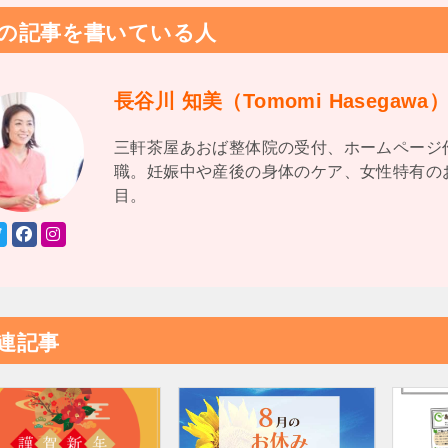
の記事を書いている人
長谷川 知美（Tomomi Hasegawa
三軒茶屋あおば整体院の受付、ホームページ
職。妊娠中や産後の身体のケア、女性特有の
目。
連記事