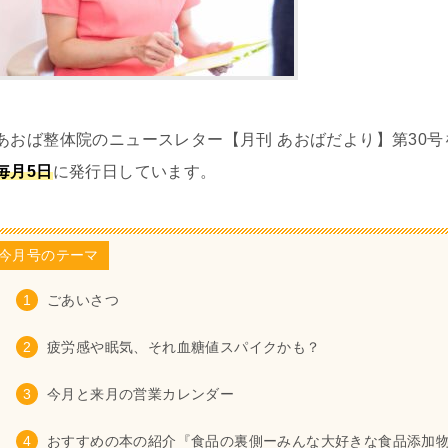
あおば整体院のニュースレター【月刊 あおばだより】第30
毎月5日
に発行日しています。
今月号のテーマ
ごあいさつ
疲労感や眠気、それ血糖値スパイクかも？
今月と来月の営業カレンダー
おすすめの本の紹介『食品の裏側ーみんな大好きな食品添加