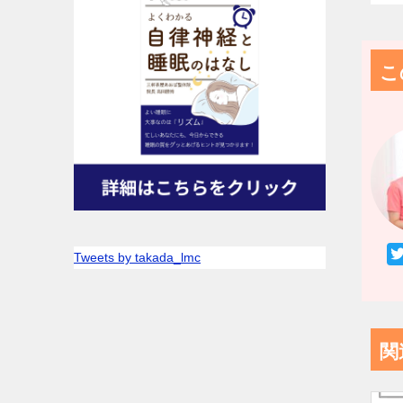
こ
Tweets by takada_lmc
関