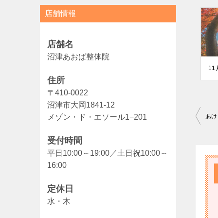
店舗情報
店舗名
沼津あおば整体院
1
住所
〒410-0022
沼津市大岡1841-12
投
メゾン・ド・エソール1−201
あけ
稿
受付時間
ナ
平日10:00～19:00／土日祝10:00～
ビ
16:00
ゲ
定休日
ー
水・木
シ