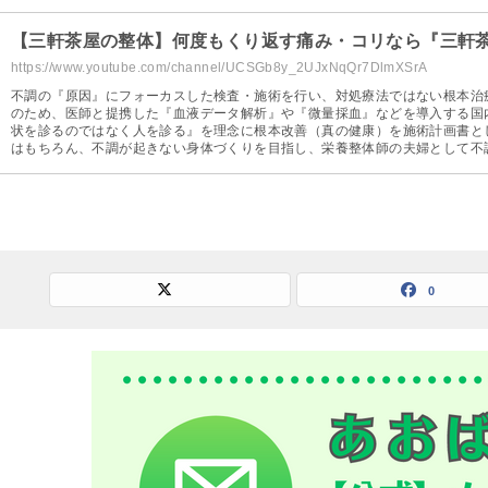
【三軒茶屋の整体】何度もくり返す痛み・コリなら『三軒
https://www.youtube.com/channel/UCSGb8y_2UJxNqQr7DlmXSrA
不調の『原因』にフォーカスした検査・施術を行い、対処療法ではない根本治
のため、医師と提携した『血液データ解析』や『微量採血』などを導入する国
状を診るのではなく人を診る』を理念に根本改善（真の健康）を施術計画書と
はもちろん、不調が起きない身体づくりを目指し、栄養整体師の夫婦として不
やすくお伝えします。
0