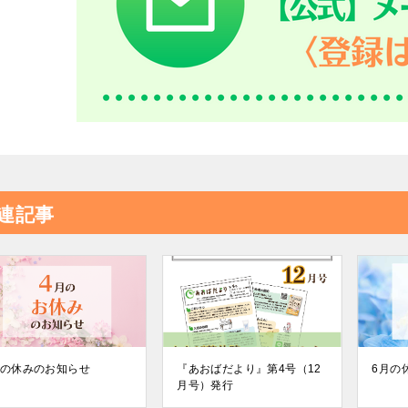
連記事
月の休みのお知らせ
『あおばだより』第4号（12
6月の
月号）発行