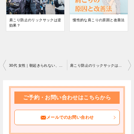
肩こり防止のリックサックは逆
慢性的な肩こりの原因と改善法
効果？
投
30代 女性｜朝起きられない、生理不順
肩こり防止のリックサックは逆効果？
稿
ナ
ビ
ご予約・お問い合わせはこちらから
ゲ
ー
メールでのお問い合わせ
シ
ョ