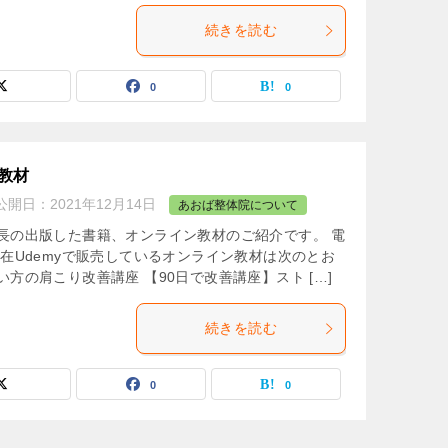
続きを読む
0
0
教材
公開日：
2021年12月14日
あおば整体院について
長の出版した書籍、オンライン教材のご紹介です。 電
現在Udemyで販売しているオンライン教材は次のとお
方の肩こり改善講座 【90日で改善講座】スト […]
続きを読む
0
0