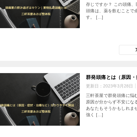
存じですか？ この頭痛、
頭痛は、薬を飲むことで
す。 […]
群発頭痛とは（原因・
更新日：
2023年3月28日
三軒茶屋で群発頭痛に悩
原因が分からず不安にな
あなたもそうかもしれま
強く […]