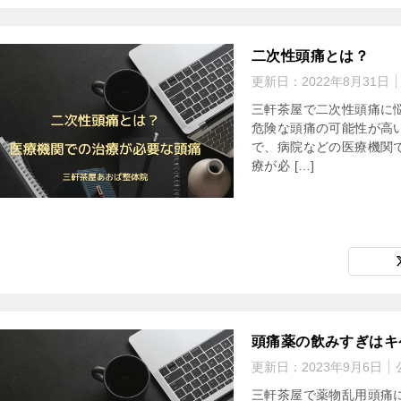
二次性頭痛とは？
更新日：
2022年8月31日
三軒茶屋で二次性頭痛に
危険な頭痛の可能性が高
で、病院などの医療機関
療が必 […]
頭痛薬の飲みすぎはキケ
更新日：
2023年9月6日
三軒茶屋で薬物乱用頭痛