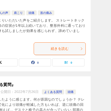
んの声
肩こり
頭痛
首の痛み
よりいただいた声をご紹介します。 ストレートネック
痛の症状が1年以上続いており、整形外科に通っており
療も試しましたが効果を感じられず、諦めていまし
続きを読む
0
0
る質問』
公開日：
2022年7月26日
よくある質問
頭痛
したように感じます。何が原因なのでしょうか？ テレ
変化により頭痛が軽減した方もいれば、逆に頭痛の回
例えば… デスクと椅子の高さが合っていない 部屋の