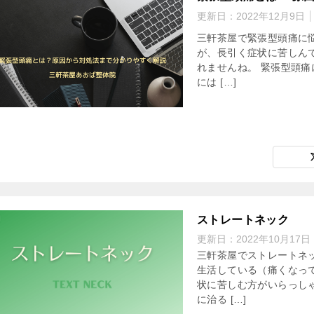
更新日：
2022年12月9日
三軒茶屋で緊張型頭痛に
が、長引く症状に苦しん
れませんね。 緊張型頭
には […]
ストレートネック
更新日：
2022年10月17日
三軒茶屋でストレートネ
生活している（痛くなっ
状に苦しむ方がいらっし
に治る […]