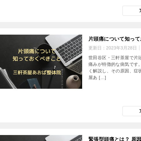
片頭痛について知って
更新日：
2023年3月28日
世田谷区・三軒茶屋で片
痛みが特徴的な病気です
く解説し、その原因、症
屋あ […]
緊張型頭痛とは？ 原